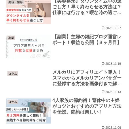
【美容整形】ダウンタイム中の過
美容・整形
ごし方！早く終わらせる方法は？
仕事には行ける？暇な時の過ごし
方
2023.11.27
【副業】主婦の雑記ブログ運営レ
副業
ポート！収益も公開【３ヶ月目】
2023.11.19
メルカリにアフィリエイト導入！
コラム
スマホからメルカリアンバサダー
に登録する方法を画像付きで解
説！
2023.11.13
4人家族の節約術！育休中の主婦
コラム
がコツとおすすめのアプリと方法
を伝授。節約は楽しい！
2023.11.06