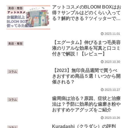
アットコスメのBLOOM BOXはお
美容・整形
得？サンプルはどのくらい入って
る？解約できる？ツイッターでの
口コミと評判を紹介！
2023.11.01
【エグータム】伸びるまつ毛美容
美容・整形
液のリアルな効果を写真と口コミ
付きで解説！【レビュー】
2023.10.30
【2023】無印良品週間で買うべ
コラム
きおすすめ商品５選！いつから開
催される？
2023.10.27
歯周病は治る？原因、症状と治療
コラム
法は？予防に効果的な歯磨き粉や
おすすめケアグッズをご紹介
2023.10.26
Kuradashi（クラダシ）の評判
コラム