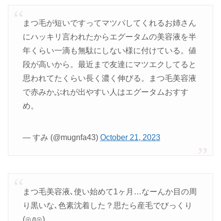
まつ毛が短いですってマツパしてくれるお姉さん
にハッキリ言われたからエグータムの美容液を半
年くらい一滴も無駄にしない様に付けている。値
段が高いから。最近まで友達にマツエクしてると
思われてたくらい長く濃く伸びる。まつ毛美容液
で赤みかぶれが出やすい人はエグータムおすす
め。
— すみ (@mugnfa43)
October 21, 2023
まつ毛美容液､使い始めて1ヶ月…なーんか目の周
り黒いな､色素沈着した？思たら産毛でびっくり
(⊙д⊙)