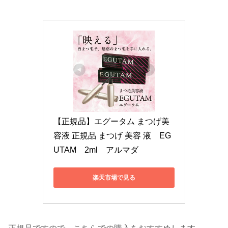
【正規品】エグータム まつげ美
容液 正規品 まつげ 美容 液　EG
UTAM　2ml　アルマダ
楽天市場で見る