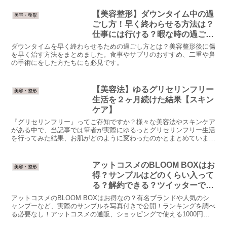
【美容整形】ダウンタイム中の過
美容・整形
ごし方！早く終わらせる方法は？
仕事には行ける？暇な時の過ごし
方
ダウンタイムを早く終わらせるための過ごし方とは？美容整形後に傷
を早く治す方法をまとめました。食事やサプリのおすすめ、二重や鼻
の手術にをした方たちにも必見です。
【美容法】ゆるグリセリンフリー
美容・整形
生活を２ヶ月続けた結果【スキン
ケア】
『グリセリンフリー』ってご存知ですか？様々な美容法やスキンケア
がある中で、当記事では筆者が実際にゆるっとグリセリンフリー生活
を行ってみた結果、お肌がどのように変わったのかとまとめていま
す。ニキビや肌のゆらぎに悩んでいる方は必見です。
アットコスメのBLOOM BOXはお
美容・整形
得？サンプルはどのくらい入って
る？解約できる？ツイッターでの
口コミと評判を紹介！
アットコスメのBLOOM BOXはお得なの？有名ブランドや人気のシ
ャンプーなど、実際のサンプルを写真付きで公開！ランキングを調べ
る必要なし！アットコスメの通販、ショッピングで使える1000円分
のポイント招待コードもご紹介！