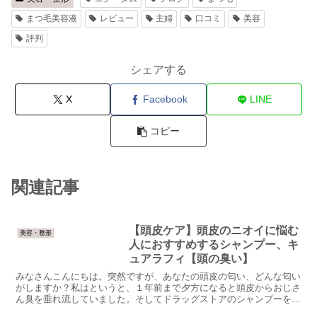
まつ毛美容液
レビュー
主婦
口コミ
美容
評判
シェアする
X
Facebook
LINE
コピー
関連記事
【頭皮ケア】頭皮のニオイに悩む
美容・整形
人におすすめするシャンプー、キ
ュアラフィ【頭の臭い】
みなさんこんにちは。突然ですが、あなたの頭皮の匂い、どんな匂い
がしますか？私はというと、１年前まで夕方になると頭皮からおじさ
ん臭を垂れ流していました。そしてドラッグストアのシャンプーを一
通り試す日々…。仕事終わりに彼氏に会うときは自分の頭の...