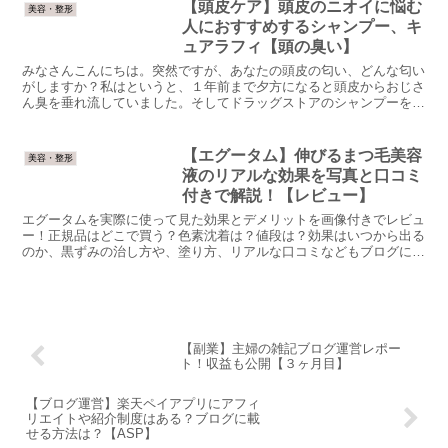
【頭皮ケア】頭皮のニオイに悩む
美容・整形
人におすすめするシャンプー、キ
ュアラフィ【頭の臭い】
みなさんこんにちは。突然ですが、あなたの頭皮の匂い、どんな匂い
がしますか？私はというと、１年前まで夕方になると頭皮からおじさ
ん臭を垂れ流していました。そしてドラッグストアのシャンプーを一
通り試す日々…。仕事終わりに彼氏に会うときは自分の頭の...
【エグータム】伸びるまつ毛美容
美容・整形
液のリアルな効果を写真と口コミ
付きで解説！【レビュー】
エグータムを実際に使って見た効果とデメリットを画像付きでレビュ
ー！正規品はどこで買う？色素沈着は？値段は？効果はいつから出る
のか、黒ずみの治し方や、塗り方、リアルな口コミなどもブログに載
せています。
【副業】主婦の雑記ブログ運営レポー
ト！収益も公開【３ヶ月目】
【ブログ運営】楽天ペイアプリにアフィ
リエイトや紹介制度はある？ブログに載
せる方法は？【ASP】