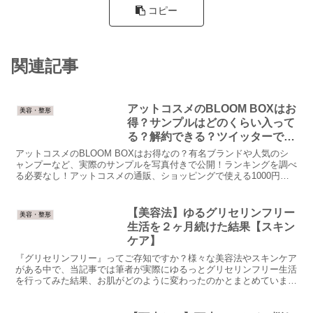
コピー
関連記事
アットコスメのBLOOM BOXはお
美容・整形
得？サンプルはどのくらい入って
る？解約できる？ツイッターでの
口コミと評判を紹介！
アットコスメのBLOOM BOXはお得なの？有名ブランドや人気のシ
ャンプーなど、実際のサンプルを写真付きで公開！ランキングを調べ
る必要なし！アットコスメの通販、ショッピングで使える1000円分
のポイント招待コードもご紹介！
【美容法】ゆるグリセリンフリー
美容・整形
生活を２ヶ月続けた結果【スキン
ケア】
『グリセリンフリー』ってご存知ですか？様々な美容法やスキンケア
がある中で、当記事では筆者が実際にゆるっとグリセリンフリー生活
を行ってみた結果、お肌がどのように変わったのかとまとめていま
す。ニキビや肌のゆらぎに悩んでいる方は必見です。