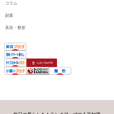
コラム
副業
美容・整形