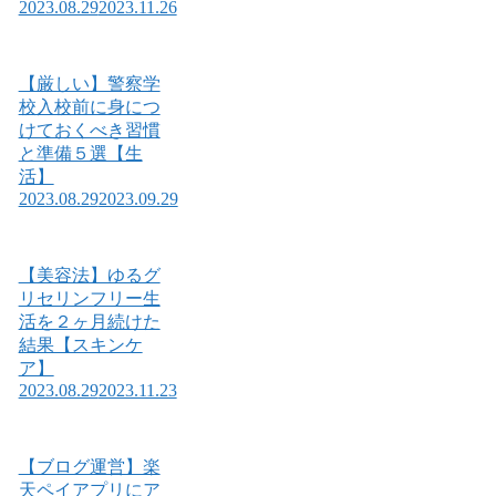
2023.08.29
2023.11.26
【厳しい】警察学
校入校前に身につ
けておくべき習慣
と準備５選【生
活】
2023.08.29
2023.09.29
【美容法】ゆるグ
リセリンフリー生
活を２ヶ月続けた
結果【スキンケ
ア】
2023.08.29
2023.11.23
【ブログ運営】楽
天ペイアプリにア