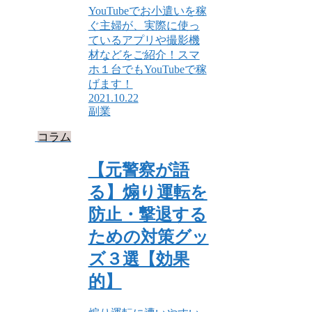
YouTubeでお小遣いを稼
ぐ主婦が、実際に使っ
ているアプリや撮影機
材などをご紹介！スマ
ホ１台でもYouTubeで稼
げます！
2021.10.22
副業
コラム
【元警察が語
る】煽り運転を
防止・撃退する
ための対策グッ
ズ３選【効果
的】