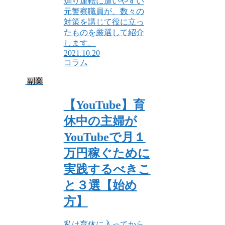
煽り運転に遭いやすい
元警察職員が、数々の
対策を講じて役に立っ
たものを厳選して紹介
します。
2021.10.20
コラム
副業
【YouTube】育
休中の主婦が
YouTubeで月１
万円稼ぐために
実践するべきこ
と３選【始め
方】
私は育休に入ってから