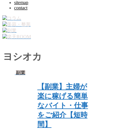
sitemap
contact
ヨシオカ
副業
【副業】主婦が
楽に稼げる簡単
なバイト・仕事
をご紹介【短時
間】