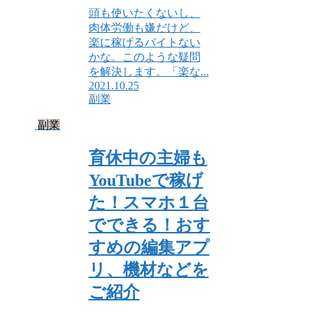
頭も使いたくないし、
肉体労働も嫌だけど、
楽に稼げるバイトない
かな。このような疑問
を解決します。「楽な...
2021.10.25
副業
副業
育休中の主婦も
YouTubeで稼げ
た！スマホ１台
でできる！おす
すめの編集アプ
リ、機材などを
ご紹介