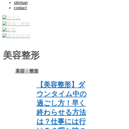
sitemap
contact
美容整形
美容・整形
【美容整形】ダ
ウンタイム中の
過ごし方！早く
終わらせる方法
は？仕事には行