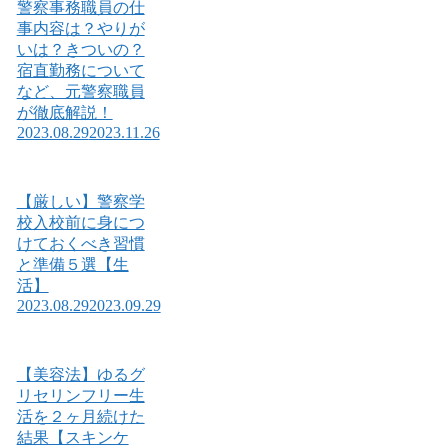
警察事務職員の仕
事内容は？やりが
いは？きついの？
宿直勤務について
など、元警察職員
が徹底解説！
2023.08.29
2023.11.26
【厳しい】警察学
校入校前に身につ
けておくべき習慣
と準備５選【生
活】
2023.08.29
2023.09.29
【美容法】ゆるグ
リセリンフリー生
活を２ヶ月続けた
結果【スキンケ